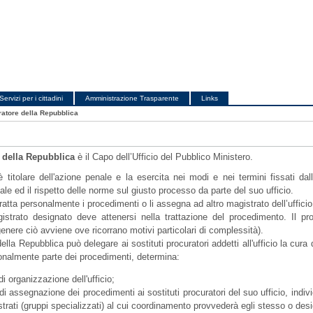
Servizi per i cittadini
Amministrazione Trasparente
Links
atore della Repubblica
e della Repubblica
è il Capo dell’Ufficio del Pubblico Ministero.
è titolare dell'azione penale e la esercita nei modi e nei termini fissati da
ale ed il rispetto delle norme sul giusto processo da parte del suo ufficio.
tratta personalmente i procedimenti o li assegna ad altro magistrato dell’ufficio. I
agistrato designato deve attenersi nella trattazione del procedimento. I
genere ciò avviene ove ricorrano motivi particolari di complessità).
della Repubblica può delegare ai sostituti procuratori addetti all'ufficio la cura d
sonalmente parte dei procedimenti, determina:
i di organizzazione dell'ufficio;
i di assegnazione dei procedimenti ai sostituti procuratori del suo ufficio, in
strati (gruppi specializzati) al cui coordinamento provvederà egli stesso o desi