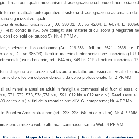
logie di reati per i quali i meccanismi di assegnazione del procedimento siano 
di Teramo è attualmente operativo il sistema di assegnazione automatica dei pr
 piano organizzativo, quali:
teria di edilizia, urbanistica (T.U. 380/01, D.L.vo 42/04, L. 64/74, L. 1086/8
); Reati contro la P.A. ove collegati alle materie di cui sopra (i Magistrati 
, con i colleghi del gruppo 5); Nr. 4 PP.MM.
iari, societari e di contrabbando (Artt. 216-236 L.fall. art. 2621 - 2638 c.c., 
is c.p., D.L.vo 385/93); Reati in materia di intermediazione finanziaria (T.U. D
atrimoniali (usura bancaria, artt. 644 bis, 648 bis C.P. di natura finanziaria,
teria di igiene e sicurezza sul lavoro e malattie professionali; Reati di omi
di omicidio e lesioni colpose derivanti da colpa professionale; Nr. 2 PP.MM.
li sui minori e abusi su adulti in famiglia o commessi al di fuori di essa, o al
bis, 571, 572, 573, 574,574 bis, 591, 612 bis e 612 ter c.p.); Reati sessuali (
 600 octies c.p.) ai fini della trasmissione all'A.G. competente; Nr. 4 PP.MM.
 la Pubblica Amministrazione (artt. 323, 328, 640 bis c.p. altro); Nr. 4 PP.MM.
ffamazione a mezzo web e altri reati commessi tramite Web: 4 PP.MM.
Redazione
|
Mappa del sito
|
Accessibilità
|
Note Legali
|
Amministrazione