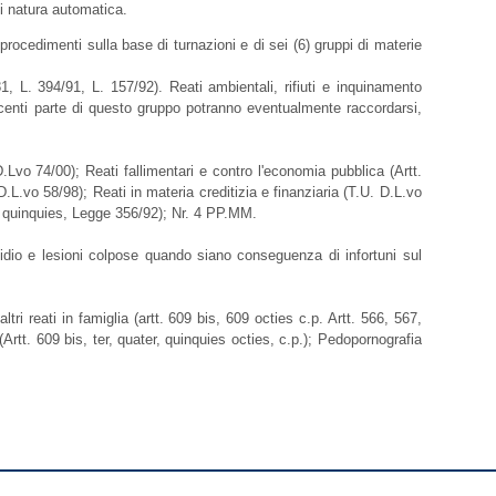
di natura automatica.
ocedimenti sulla base di turnazioni e di sei (6) gruppi di materie
1, L. 394/91, L. 157/92). Reati ambientali, rifiuti e inquinamento
facenti parte di questo gruppo potranno eventualmente raccordarsi,
D.Lvo 74/00); Reati fallimentari e contro l'economia pubblica (Artt.
.L.vo 58/98); Reati in materia creditizia e finanziaria (T.U. D.L.vo
 12 quinquies, Legge 356/92); Nr. 4 PP.MM.
cidio e lesioni colpose quando siano conseguenza di infortuni sul
tri reati in famiglia (artt. 609 bis, 609 octies c.p. Artt. 566, 567,
Artt. 609 bis, ter, quater, quinquies octies, c.p.); Pedopornografia