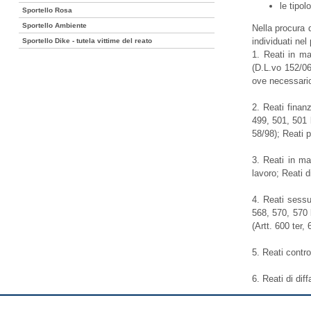
le tipo
Sportello Rosa
Sportello Ambiente
Nella procura 
individuati nel
Sportello Dike - tutela vittime del reato
1. Reati in ma
(D.L.vo 152/06
ove necessario
2. Reati finanz
499, 501, 501 b
58/98); Reati p
3. Reati in ma
lavoro; Reati 
4. Reati sessua
568, 570, 570 
(Artt. 600 ter,
5. Reati contro
6. Reati di di