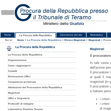
Home
Descrizione del sito
Modulistica
La Procura della Repubblica
Sei in:
Home
>
La Procura della Repubblica
>
Elenco Magistrati
>
Magistrati
>
Procur
La Procura della Repubblica
Magistrati
La Procura della Repubblica
Il procurator
Organizzazione
In tale veste 
Come raggiungerci
dell'azione pen
Contatti
Il procuratore 
Dislocazione Uffici
ai quali il m
magistrati (in 
Competenza territoriale
Il procuratore 
Attribuzioni del Procuratore della Repubblica
a trattare per
Magistrati
Uffici e Segreterie
i criter
i criter
Protocolli di indagine
di magi
Laboratorio Giustizia Teramo