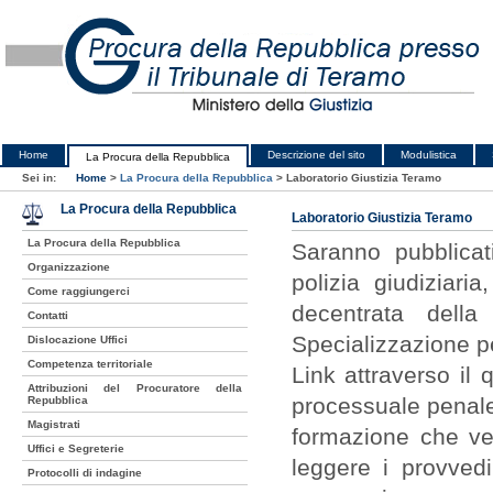
Home
Descrizione del sito
Modulistica
La Procura della Repubblica
Sei in:
Home
>
La Procura della Repubblica
>
Laboratorio Giustizia Teramo
La Procura della Repubblica
Laboratorio Giustizia Teramo
La Procura della Repubblica
Saranno pubblicati
Organizzazione
polizia giudiziari
Come raggiungerci
decentrata dell
Contatti
Specializzazione pe
Dislocazione Uffici
Competenza territoriale
Link attraverso il 
Attribuzioni del Procuratore della
processuale penale 
Repubblica
Magistrati
formazione che ve
Uffici e Segreterie
leggere i provvedi
Protocolli di indagine