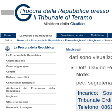
Home
Descrizione del sito
Modulistica
La Procura della Repubblica
Sei in:
Home
>
La Procura della Repubblica
>
Elenco Magistrati
>
Magistrati
>
Sostit
La Procura della Repubblica
Magistrati
La Procura della Repubblica
I dati sono visualiz
Organizzazione
Dott. Davide R
Come raggiungerci
Contatti
Note:
Dislocazione Uffici
pec: segreteri
Competenza territoriale
Attribuzioni del Procuratore della
Repubblica
Incarico: So
Magistrati
Tribunale Ordi
Uffici e Segreterie
Telefono: 0861
Protocolli di indagine