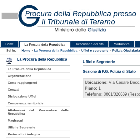
Home
Descrizione del sito
Modulistica
La Procura della Repubblica
Sei in:
Home
>
La Procura della Repubblica
>
Uffici e segreterie
>
Polizia Giudiziaria
La Procura della Repubblica
Uffici e Segreterie
La Procura della Repubblica
Sezione di P.G. Polizia di Stato
Organizzazione
Ubicazione:
Via Cesare Becca
Come raggiungerci
Piano:
1
Contatti
Telefono:
0861/326639 (Respo
Dislocazione Uffici
Competenza territoriale
Attribuzioni del Procuratore della
Repubblica
Magistrati
Uffici e Segreterie
Protocolli di indagine