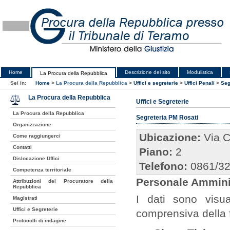
Home
Descrizione del sito
Modulistica
La Procura della Repubblica
Sei in:
Home
>
La Procura della Repubblica
>
Uffici e segreterie
>
Uffici Penali
>
Seg
La Procura della Repubblica
Uffici e Segreterie
La Procura della Repubblica
Segreteria PM Rosati
Organizzazione
Ubicazione:
Via C
Come raggiungerci
Contatti
Piano:
2
Dislocazione Uffici
Telefono:
0861/3
Competenza territoriale
Personale Amminis
Attribuzioni del Procuratore della
Repubblica
I dati sono visua
Magistrati
Uffici e Segreterie
comprensiva della 
Protocolli di indagine